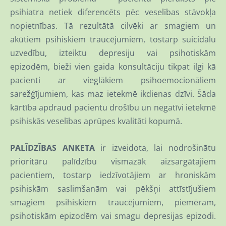
psihiatra netiek diferencēts pēc veselības stāvokļa
nopietnības. Tā rezultātā cilvēki ar smagiem un
akūtiem psihiskiem traucējumiem, tostarp suicidālu
uzvedību, izteiktu depresiju vai psihotiskām
epizodēm, bieži vien gaida konsultāciju tikpat ilgi kā
pacienti ar vieglākiem psihoemocionāliem
sarežģījumiem, kas maz ietekmē ikdienas dzīvi. Šāda
kārtība apdraud pacientu drošību un negatīvi ietekmē
psihiskās veselības aprūpes kvalitāti kopumā.
PALĪDZĪBAS ANKETA
ir izveidota, lai nodrošinātu
prioritāru palīdzību vismazāk aizsargātajiem
pacientiem, tostarp iedzīvotājiem ar hroniskām
psihiskām saslimšanām vai pēkšņi attīstījušiem
smagiem psihiskiem traucējumiem, piemēram,
psihotiskām epizodēm vai smagu depresijas epizodi.