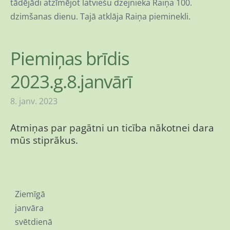
tādējādi atzīmējot latviešu dzejnieka Raiņa 100.
dzimšanas dienu. Tajā atklāja Raiņa pieminekli.
Piemiņas brīdis
2023.g.8.janvārī
8. janv. 2023
Atmiņas par pagātni un ticība nākotnei dara
mūs stiprākus.
Ziemīgā
janvāra
svētdienā