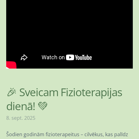
🎉 Sveicam Fizioterapijas
dienā! 💚
8. sept. 2025
Šodien godinām fizioterapeitus – cilvēkus, kas palīdz