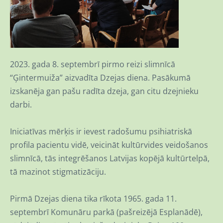
2023. gada 8. septembrī pirmo reizi slimnīcā
“Ģintermuiža” aizvadīta Dzejas diena. Pasākumā
izskanēja gan pašu radīta dzeja, gan citu dzejnieku
darbi.
Iniciatīvas mērķis ir ievest radošumu psihiatriskā
profila pacientu vidē, veicināt kultūrvides veidošanos
slimnīcā, tās integrēšanos Latvijas kopējā kultūrtelpā,
tā mazinot stigmatizāciju.
Pirmā Dzejas diena tika rīkota 1965. gada 11.
septembrī Komunāru parkā (pašreizējā Esplanādē),