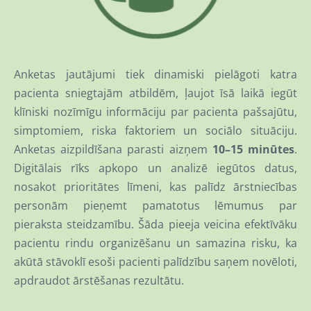
Anketas jautājumi tiek dinamiski pielāgoti katra
pacienta sniegtajām atbildēm, ļaujot īsā laikā iegūt
klīniski nozīmīgu informāciju par pacienta pašsajūtu,
simptomiem, riska faktoriem un sociālo situāciju.
Anketas aizpildīšana parasti aizņem
10–15 minūtes
.
Digitālais rīks apkopo un analizē iegūtos datus,
nosakot prioritātes līmeni, kas palīdz ārstniecības
personām pieņemt pamatotus lēmumus par
pieraksta steidzamību. Šāda pieeja veicina efektīvāku
pacientu rindu organizēšanu un samazina risku, ka
akūtā stāvoklī esoši pacienti palīdzību saņem novēloti,
apdraudot ārstēšanas rezultātu.