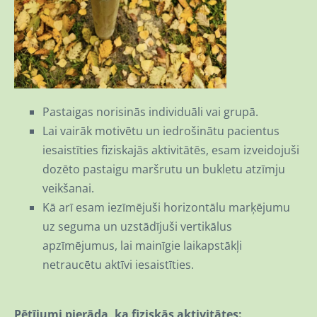
Pastaigas norisinās individuāli vai grupā.
Lai vairāk motivētu un iedrošinātu pacientus
iesaistīties fiziskajās aktivitātēs, esam izveidojuši
dozēto pastaigu maršrutu un bukletu atzīmju
veikšanai.
Kā arī esam iezīmējuši horizontālu marķējumu
uz seguma un uzstādījuši vertikālus
apzīmējumus, lai mainīgie laikapstākļi
netraucētu aktīvi iesaistīties.
Pētījumi pierāda, ka fiziskās aktivitātes: