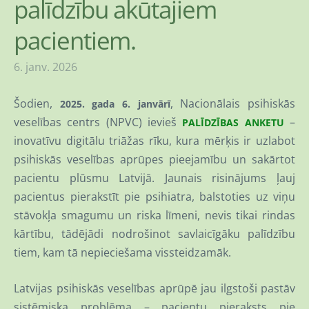
palīdzību akūtajiem
pacientiem.
6. janv. 2026
Šodien,
, Nacionālais psihiskās
2025. gada 6. janvārī
veselības centrs (NPVC) ievieš
–
PALĪDZĪBAS ANKETU
inovatīvu digitālu triāžas rīku, kura mērķis ir uzlabot
psihiskās veselības aprūpes pieejamību un sakārtot
pacientu plūsmu Latvijā. Jaunais risinājums ļauj
pacientus pierakstīt pie psihiatra, balstoties uz viņu
stāvokļa smagumu un riska līmeni, nevis tikai rindas
kārtību, tādējādi nodrošinot savlaicīgāku palīdzību
tiem, kam tā nepieciešama vissteidzamāk.
Latvijas psihiskās veselības aprūpē jau ilgstoši pastāv
sistēmiska problēma – pacientu pieraksts pie