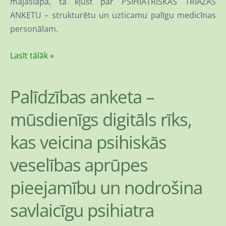
mājaslapā, tā kļūst par PSIHIATRISKĀS TRIĀŽAS
ANKETU – strukturētu un uzticamu palīgu medicīnas
personālam.
Lasīt tālāk »
Palīdzības anketa –
mūsdienīgs digitāls rīks,
kas veicina psihiskās
veselības aprūpes
pieejamību un nodrošina
savlaicīgu psihiatra