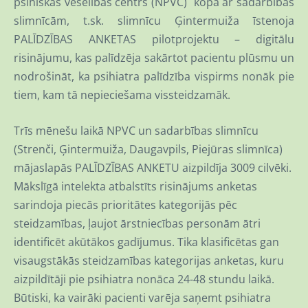
psihiskās veselības centrs (NPVC) kopā ar sadarbības
slimnīcām, t.sk. slimnīcu Ģintermuiža īstenoja
PALĪDZĪBAS ANKETAS pilotprojektu – digitālu
risinājumu, kas palīdzēja sakārtot pacientu plūsmu un
nodrošināt, ka psihiatra palīdzība vispirms nonāk pie
tiem, kam tā nepieciešama vissteidzamāk.
Trīs mēnešu laikā NPVC un sadarbības slimnīcu
(Strenči, Ģintermuiža, Daugavpils, Piejūras slimnīca)
mājaslapās PALĪDZĪBAS ANKETU aizpildīja 3009 cilvēki.
Mākslīgā intelekta atbalstīts risinājums anketas
sarindoja piecās prioritātes kategorijās pēc
steidzamības, ļaujot ārstniecības personām ātri
identificēt akūtākos gadījumus. Tika klasificētas gan
visaugstākās steidzamības kategorijas anketas, kuru
aizpildītāji pie psihiatra nonāca 24-48 stundu laikā.
Būtiski, ka vairāki pacienti varēja saņemt psihiatra