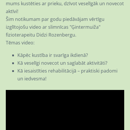
mums kustēties ar prieku, dzīvot veselīgāk un novecot
aktīvi!
Šim notikumam par godu piedāvājam vērtīgu
izglītojošu video ar slimnīcas "Ģintermuiža"
fizioterapeitu Didzi Rozenbergu.
Tēmas video:
Kāpēc kustība ir svarīga ikdienā?
Kā veselīgi novecot un saglabāt aktivitāti?
Kā iesaistīties rehabilitācijā – praktiski padomi
un iedvesma!