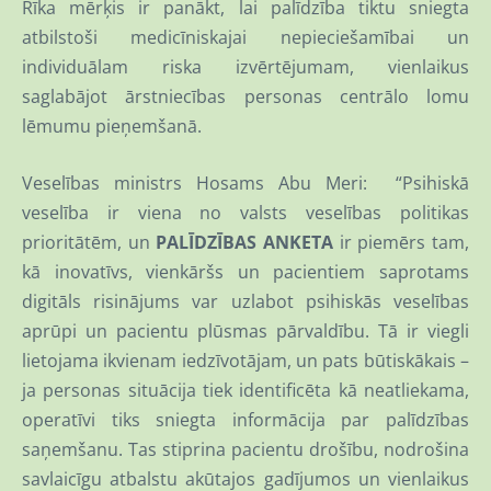
Rīka mērķis ir panākt, lai palīdzība tiktu sniegta
atbilstoši medicīniskajai nepieciešamībai un
individuālam riska izvērtējumam, vienlaikus
saglabājot ārstniecības personas centrālo lomu
lēmumu pieņemšanā.
Veselības ministrs Hosams Abu Meri: “Psihiskā
veselība ir viena no valsts veselības politikas
prioritātēm, un
PALĪDZĪBAS ANKETA
ir piemērs tam,
kā inovatīvs, vienkāršs un pacientiem saprotams
digitāls risinājums var uzlabot psihiskās veselības
aprūpi un pacientu plūsmas pārvaldību. Tā ir viegli
lietojama ikvienam iedzīvotājam, un pats būtiskākais –
ja personas situācija tiek identificēta kā neatliekama,
operatīvi tiks sniegta informācija par palīdzības
saņemšanu. Tas stiprina pacientu drošību, nodrošina
savlaicīgu atbalstu akūtajos gadījumos un vienlaikus