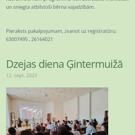
un sniegta atbilstoši bērna vajadzībām.
Pieraksts pakalpojumam, zvanot uz reģistratūru:
63007495 , 26164021
Dzejas diena Ģintermuižā
12. sept. 2023