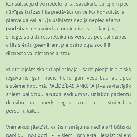
konsultāciju divu nedēļu laikā, savukārt, pārējiem pēc
rūpīgas triāžas tika piedāvāta un veikta konsultācija
plānveidā vai arī, ja psihiatrs nebija nepieciešams
(sūdzības nesasniedza medicīniskas indikācijas),
sniegts strukturēts ieteikums vērsties pēc palīdzības
citās sfērās (piemēram, pie psihologa, sociālā
dienesta vai ģimenes ārsta).
Pilotprojekts skaidri apliecināja – šāda pieeja ir būtisks
ieguvums gan pacientiem, gan veselības aprūpes
sistēmai kopumā. PALĪDZĪBAS ANKETA ļāva savlaicīgāk
sniegt palīdzību akūtos gadījumos, uzlabot pacientu
drošību un mērķtiecīgāk izmantot ārstniecības
personu laiku.
Vienlaikus jāatzīst, ka šis risinājums radīja arī būtisku
papildu noslodzi - visiem projektā iesaistītajiem