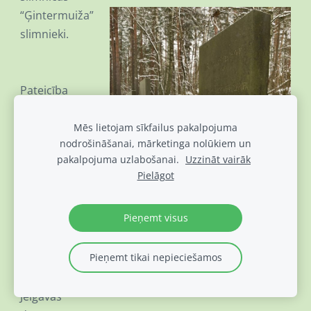
“Ģintermuiža”
slimnieki.
Pateicība
ilggadējiem
slimnīcas
Mēs lietojam sīkfailus pakalpojuma
nodrošināšanai, mārketinga nolūkiem un
“Ģintermuiža”
pakalpojuma uzlabošanai.
Uzzināt vairāk
darbiniekiem
Pielāgot
P.Rēvelim,
I.Rēvelei un
Pieņemt visus
A.Meijerei par
tradīcijas
Pieņemt tikai nepieciešamos
uzturēšanu,
paldies
Jelgavas