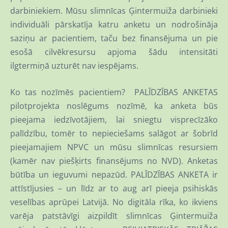
darbiniekiem. Mūsu slimnīcas Ģintermuiža darbinieki
individuāli pārskatīja katru anketu un nodrošināja
saziņu ar pacientiem, taču bez finansējuma un pie
esošā cilvēkresursu apjoma šādu intensitāti
ilgtermiņā uzturēt nav iespējams.
Ko tas nozīmēs pacientiem? PALĪDZĪBAS ANKETAS
pilotprojekta noslēgums nozīmē, ka anketa būs
pieejama iedzīvotājiem, lai sniegtu visprecīzāko
palīdzību, tomēr to nepieciešams salāgot ar šobrīd
pieejamajiem NPVC un mūsu slimnīcas resursiem
(kamēr nav piešķirts finansējums no NVD). Anketas
būtība un ieguvumi nepazūd. PALĪDZĪBAS ANKETA ir
attīstījusies – un līdz ar to aug arī pieeja psihiskās
veselības aprūpei Latvijā. No digitāla rīka, ko ikviens
varēja patstāvīgi aizpildīt slimnīcas Ģintermuiža