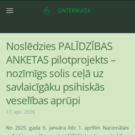
Noslēdzies PALĪDZĪBAS
ANKETAS pilotprojekts –
nozīmīgs solis ceļā uz
savlaicīgāku psihiskās
veselības aprūpi
17. apr. 2026
No 2025. gada 6. janvāra līdz 1. aprīlim Nacionālais