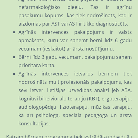
nefarmakoloģisko pieeju. Tas ir agrīnu
pasākumu kopums, kas tiek nodrošināts, kad ir
aizdomas par AST vai AST ir tikko diagnosticēts.
Agrīnās intervences pakalpojums ir valsts
apmaksāts, kuru var saņemt bērni līdz 6 gadu
vecumam (ieskaitot) ar ārsta nosūtījumu.
Bērni līdz 3 gadu vecumam, pakalpojumu saņem
prioritārā kārtā.
Agrīnās intervences ietvaros bērniem tiek
nodrošināts multiprofesionāls pakalpojums, kas
sevī ietver: lietišķās uzvedības analīzi jeb ABA,
kognitīvi biheiviorālo terapiju (KBT), ergoterapiju,
audiologopēdiju, fizioterapiju, mūzikas terapiju,
kā arī psihologa, speciālā pedagoga un ārsta
konsultācijas.
Katram bērnam programma tiek izstrādāta individuāli