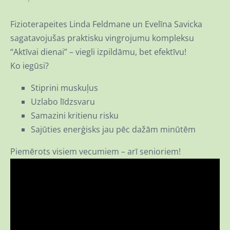
F
izioterapeites Linda Feldmane un Evelīna Savicka
sagatavojušas praktisku vingrojumu kompleksu
“Aktīvai dienai” – viegli izpildāmu, bet efektīvu!
Ko iegūsi?
Stiprini muskuļus
Uzlabo līdzsvaru
Samazini kritienu risku
Sajūties enerģisks jau pēc dažām minūtēm
Piemērots visiem vecumiem – arī senioriem!