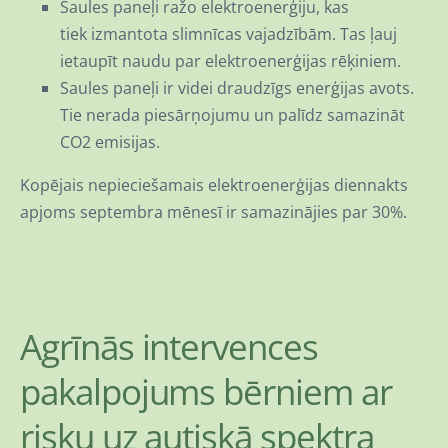
Saules paneļi ražo elektroenerģiju, kas
tiek izmantota slimnīcas vajadzībām. Tas ļauj
ietaupīt naudu par elektroenerģijas rēķiniem.
Saules paneļi ir videi draudzīgs enerģijas avots.
Tie nerada piesārņojumu un palīdz samazināt
CO2 emisijas.
Kopējais nepieciešamais elektroenerģijas diennakts
apjoms septembra mēnesī ir samazinājies par 30%.
Agrīnās intervences
pakalpojums bērniem ar
risku uz autiskā spektra