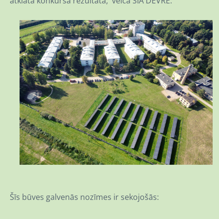
atklāta konkursa rezultātā, veica SIA DEVRE.
Šīs būves galvenās nozīmes ir sekojošās: