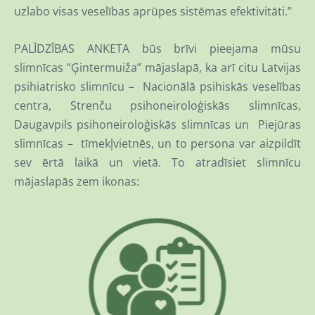
uzlabo visas veselības aprūpes sistēmas efektivitāti.”
PALĪDZĪBAS ANKETA būs brīvi pieejama mūsu
slimnīcas “Ģintermuiža” mājaslapā, ka arī citu Latvijas
psihiatrisko slimnīcu – Nacionālā psihiskās veselības
centra, Strenču psihoneiroloģiskās slimnīcas,
Daugavpils psihoneiroloģiskās slimnīcas un Piejūras
slimnīcas – tīmekļvietnēs, un to persona var aizpildīt
sev ērtā laikā un vietā. To atradīsiet slimnīcu
mājaslapās zem ikonas: