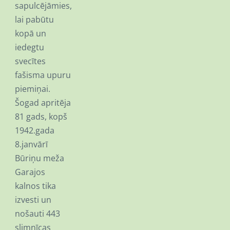
sapulcējāmies,
lai pabūtu
kopā un
iedegtu
svecītes
fašisma upuru
piemiņai.
Šogad apritēja
81 gads, kopš
1942.gada
8.janvārī
Būriņu meža
Garajos
kalnos tika
izvesti un
nošauti 443
slimnīcas