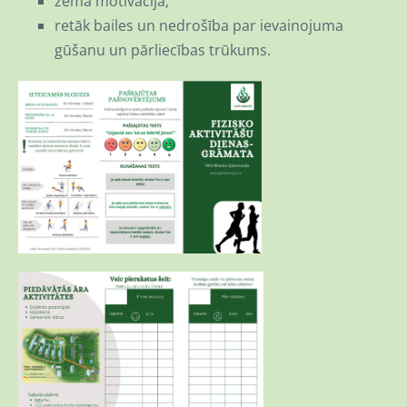
zema motivācija;
retāk bailes un nedrošība par ievainojuma
gūšanu un pārliecības trūkums.