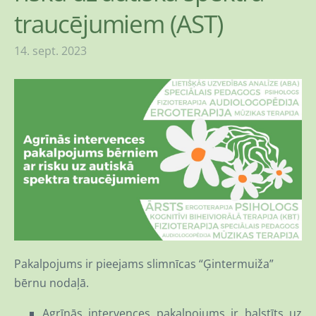
traucējumiem (AST)
14. sept. 2023
Pakalpojums ir pieejams slimnīcas “Ģintermuiža”
bērnu nodaļā.
Agrīnās intervences pakalpojums ir balstīts uz