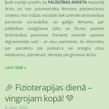
Īpaši svarīgi uzsvērt, ka
PALĪDZĪBAS ANKETA
neaizstāj
ārstu un nav automatizēta lēmumu pieņemšanas
sistēma. Visi triāžas rezultāti tiek izvērtēti ārstniecības
personas uzraudzībā, un galīgo lēmumu par
palīdzības sniegšanas laiku un formu pieņem
ārstniecības personas. Pacients vienmēr saņems
atgriezenisko saiti – ar viņu sazināsies, lai informētu
par pierakstu pie psihiatra vai sniegtu citus
ieteikumus, piemēram, vērsties pie ģimenes ārsta.
Lasīt tālāk »
🎉 Fizioterapijas dienā –
vingrojam kopā! 💚
8. sept. 2025