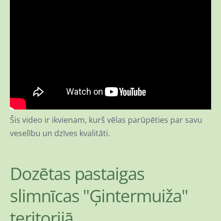
Šis video ir ikvienam, kurš vēlas parūpēties par savu
veselību un dzīves kvalitāti.
Dozētas pastaigas
slimnīcas "Ģintermuiža"
teritorijā