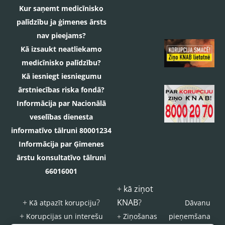
Kur saņemt medicīnisko
palīdzību ja ģimenes ārsts
nav pieejams?
Kā izsaukt neatliekamo
medicīnisko palīdzību?
Kā iesniegt iesniegumu
ārstniecības riska fondā?
Informācija par Nacionālā
veselības dienesta
informatīvo tālruni 80001234
Informācija par Ģimenes
ārstu konsultatīvo tālruni
66016001
+
kā ziņot
+
?
KNAB
?
Kā atpazīt korupciju
Dāvanu
+
Korupcijas un interešu
+
Ziņošanas
pieņemšana