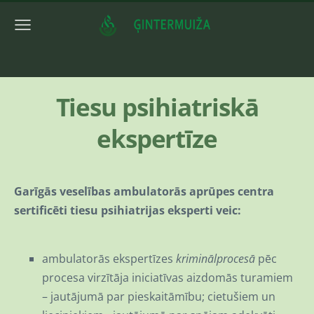
Tiesu psihiatriskā
ekspertīze
Garīgās veselības ambulatorās aprūpes centra
sertificēti tiesu psihiatrijas eksperti veic:
ambulatorās ekspertīzes
kriminālprocesā
pēc
procesa virzītāja iniciatīvas aizdomās turamiem
– jautājumā par pieskaitāmību; cietušiem un