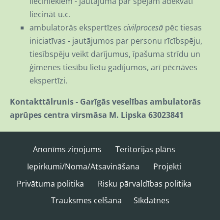
lieciniekiem - jautājumā par spējam adekvāti
liecināt u.c.
ambulatorās ekspertīzes
civilprocesā
pēc tiesas
iniciatīvas - jautājumos par personu rīcībspēju,
tiesībspēju veikt darījumus, īpašuma strīdu un
ģimenes tiesību lietu gadījumos, arī pēcnāves
ekspertīzi.
Kontakttālrunis - Garīgās veselības ambulatorās
aprūpes centra virsmāsa M. Lipska 63023841
Anonīms ziņojums
Teritorijas plāns
Iepirkumi/Noma/Atsavināšana
Projekti
Privātuma politika
Risku pārvaldības politika
Trauksmes celšana
Sīkdatnes