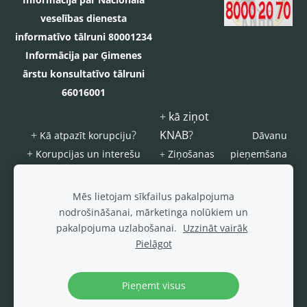
veselības dienesta
informatīvo tālruni 80001234
Informācija par Ģimenes
ārstu konsultatīvo tālruni
66016001
+
kā ziņot
+
?
KNAB
?
Kā atpazīt korupciju
Dāvanu
+
Korupcijas un interešu
+
Ziņošanas
pieņemšana
konflikta riska novēršanas
platforma
s
kārtība
"Ziņo
ierobežojum
Mēs lietojam sīkfailus pakalpojuma
KNAB!"
i
nodrošināšanai, mārketinga nolūkiem un
pakalpojuma uzlabošanai.
Uzzināt vairāk
Šajā interneta vietnē ievietotie foto un video materiāli, ja nav norādīts
Pielāgot
citādāk, tiek izplatīti saskaņā ar
CC 4.0 Starptautisks
vai
CC0 1.0
Universāls (CC0 1.0)
licences noteikumiem.
Pieņemt visus