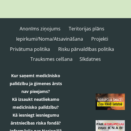
Anonīms ziņojums
Teritorijas plāns
Iepirkumi/Noma/Atsavināšana
Projekti
Privātuma politika
Risku pārvaldības politika
Trauksmes celšana
Sīkdatnes
Kur saņemt medicīnisko
palīdzību ja ģimenes ārsts
nav pieejams?
Kā izsaukt neatliekamo
medicīnisko palīdzību?
Kā iesniegt iesniegumu
ārstniecības riska fondā?
Informācija par Nacionālā