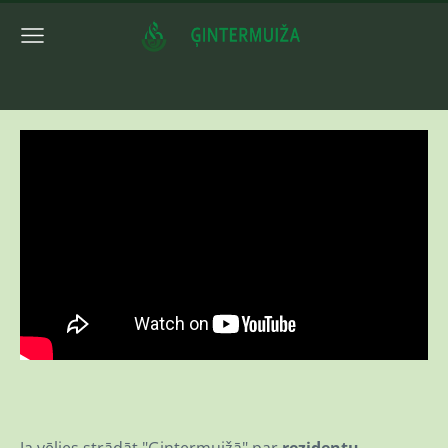
Ja vēlies strādāt "Ģintermuižā" par
rezidentu