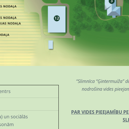
“Slimnīca “Ģintermuiža” d
nodrošina vides pieej
entrs
PAR VIDES PIEEJAMĪBU 
) un sociālās
SL
rsonām