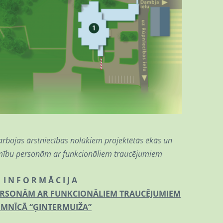
arbojas ārstniecības nolūkiem projektētās ēkās un
amību personām ar funkcionāliem traucējumiem
I N F O R M Ā C I J A
PERSONĀM AR FUNKCIONĀLIEM TRAUCĒJUMIEM
IMNĪCĀ “ĢINTERMUIŽA”