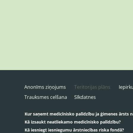
Anonīms ziņojums
Teritorijas plāns
Iepir
Trauksmes celšana
Sīkdatnes
Kur saņemt medicīnisko palīdzību ja ģimenes ārsts 
Kā izsaukt neatliekamo medicīnisko palīdzību?
Kā iesniegt iesniegumu ārstniecības riska fondā?