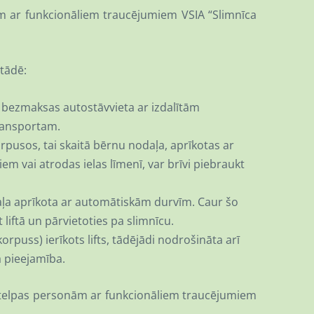
 ar funkcionāliem traucējumiem VSIA “Slimnīca
stādē:
cā bezmaksas autostāvvieta ar izdalītām
transportam.
orpusos, tai skaitā bērnu nodaļa, aprīkotas ar
m vai atrodas ielas līmenī, var brīvi piebraukt
a aprīkota ar automātiskām durvīm. Caur šo
 liftā un pārvietoties pa slimnīcu.
orpuss) ierīkots lifts, tādējādi nodrošināta arī
 pieejamība.
 telpas personām ar funkcionāliem traucējumiem