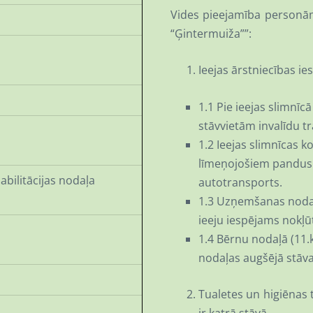
Vides pieejamība personām
“Ģintermuiža””:
Ieejas ārstniecības ie
1.1 Pie ieejas slimnī
stāvvietām invalīdu 
1.2 Ieejas slimnīcas k
līmeņojošiem pandusie
abilitācijas nodaļa
autotransports.
1.3 Uzņemšanas nodaļ
ieeju iespējams nokļūt
1.4 Bērnu nodaļā (11.k
nodaļas augšējā stāva
Tualetes un higiēnas