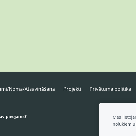
kumi/Noma/Atsavināšana
Projekti
Privātuma politika
nav pieejams?
Mēs lietoj
nolūkiem u