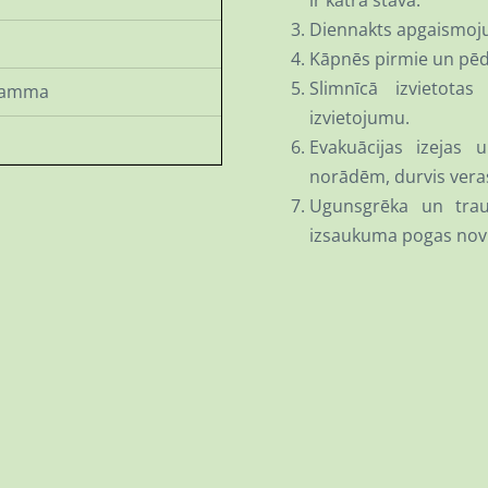
ir katrā stāvā.
Diennakts apgaismojum
Kāpnēs pirmie un pēdēj
Slimnīcā izvietota
gramma
izvietojumu.
Evakuācijas izejas 
norādēm, durvis veras
Ugunsgrēka un trau
izsaukuma pogas novi