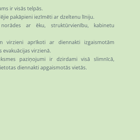
s ir visās telpās.
ie pakāpieni iezīmēti ar dzeltenu līniju.
s norādes ar ēku, struktūrvienību, kabinetu
un virzieni aprīkoti ar diennakti izgaismotām
 evakuācijas virzienā.
ksmes paziņojumi ir dzirdami visā slimnīcā,
etotas diennakti apgaismotās vietās.