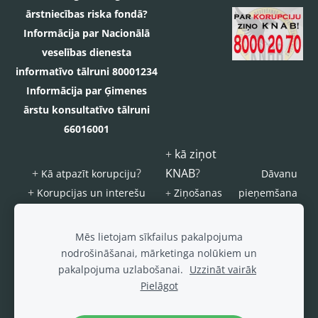
ārstniecības riska fondā?
Informācija par Nacionālā
veselības dienesta
informatīvo tālruni 80001234
Informācija par Ģimenes
ārstu konsultatīvo tālruni
66016001
+
kā ziņot
+
?
KNAB
?
Kā atpazīt korupciju
Dāvanu
+
Korupcijas un interešu
+
Ziņošanas
pieņemšana
konflikta riska novēršanas
platforma
s
kārtība
"Ziņo
ierobežojum
Mēs lietojam sīkfailus pakalpojuma
KNAB!"
i
nodrošināšanai, mārketinga nolūkiem un
pakalpojuma uzlabošanai.
Uzzināt vairāk
Šajā interneta vietnē ievietotie foto un video materiāli, ja nav norādīts
Pielāgot
citādāk, tiek izplatīti saskaņā ar
CC 4.0 Starptautisks
vai
CC0 1.0
Universāls (CC0 1.0)
licences noteikumiem.