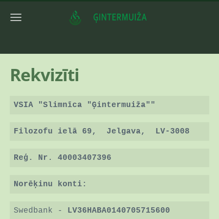
Rekvizīti
VSIA "Slimnīca "Ģintermuiža""
Filozofu ielā 69, Jelgava, LV-3008
Reģ. Nr. 40003407396
Norēķinu konti:
Swedbank -
LV36HABA0140705715600