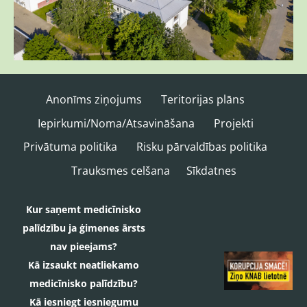
Anonīms ziņojums
Teritorijas plāns
Iepirkumi/Noma/Atsavināšana
Projekti
Privātuma politika
Risku pārvaldības politika
Trauksmes celšana
Sīkdatnes
Kur saņemt medicīnisko
palīdzību ja ģimenes ārsts
nav pieejams?
Kā izsaukt neatliekamo
medicīnisko palīdzību?
Kā iesniegt iesniegumu