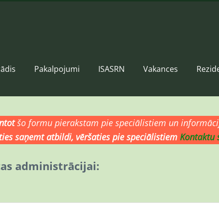
ādis
Pakalpojumi
ISASRN
Vakances
Rezid
ntot
šo formu pierakstam pie speciālistiem un
informāci
ties saņemt atbildi, vēršaties pie speciālistiem
Kontaktu 
s administrācijai: