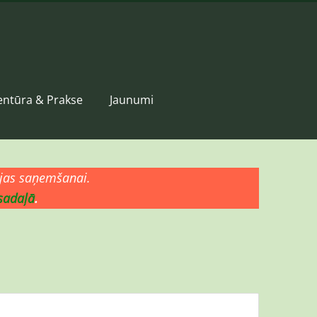
entūra & Prakse
Jaunumi
jas saņemšanai.
sadaļā
.