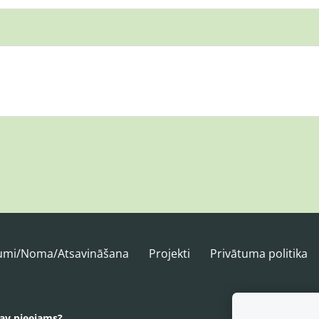
kumi/Noma/Atsavināšana
Projekti
Privātuma politika
nav pieejams?