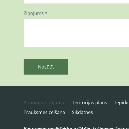
Ziņojums
*
Anonīms ziņojums
Teritorijas plāns
Iepir
Trauksmes celšana
Sīkdatnes
Kur saņemt medicīnisko palīdzību ja ģimenes ārsts 