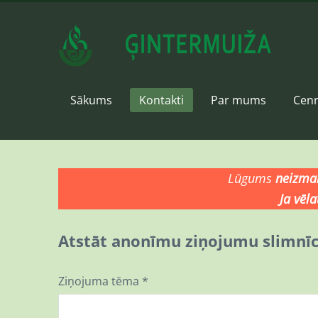
Sākums
Kontakti
Par mums
Cenr
Lūgums
neizma
Ja vēla
Atstāt anonīmu ziņojumu slimnīca
Ziņojuma tēma
*