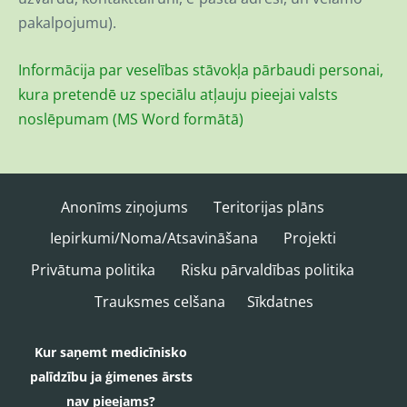
pakalpojumu).
Informācija par veselības stāvokļa pārbaudi personai,
kura pretendē uz speciālu atļauju pieejai valsts
noslēpumam (MS Word formātā)
Anonīms ziņojums
Teritorijas plāns
Iepirkumi/Noma/Atsavināšana
Projekti
Privātuma politika
Risku pārvaldības politika
Trauksmes celšana
Sīkdatnes
Kur saņemt medicīnisko
palīdzību ja ģimenes ārsts
nav pieejams?