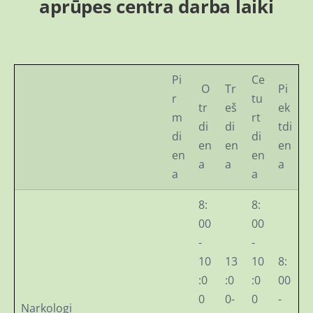
aprūpes centra
darba laiki
Pi
Ce
O
Tr
Pi
r
tu
tr
eš
ek
m
rt
di
di
tdi
di
di
en
en
en
en
en
a
a
a
a
a
8:
8:
00
00
-
-
10
13
10
8:
:0
:0
:0
00
0
0-
0
-
Narkologi