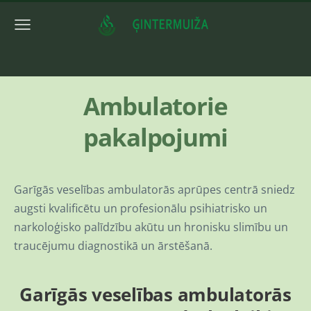
Ambulatorie
pakalpojumi
Garīgās veselības ambulatorās aprūpes centrā sniedz
augsti kvalificētu un profesionālu psihiatrisko un
narkoloģisko palīdzību akūtu un hronisku slimību un
traucējumu diagnostikā un ārstēšanā.
Garīgās veselības ambulatorās