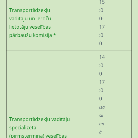
15
Transportlīdzekļu
:0
vadītāju un ieroču
0-
lietotāju veselības
17
pārbaužu komisija *
:0
0
14
:0
0-
17
:0
0
(sa
sk
Transportlīdzekļu vadītāju
aņ
specializētā
ā
(pirmstermiņa) veselības