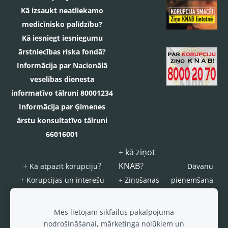
Kā izsaukt neatliekamo
medicīnisko palīdzību?
Kā iesniegt iesniegumu
ārstniecības riska fondā?
Informācija par Nacionālā
veselības dienesta
informatīvo tālruni 80001234
Informācija par Ģimenes
ārstu konsultatīvo tālruni
66016001
+
kā ziņot
+
?
KNAB
?
Kā atpazīt korupciju
Dāvanu
+
Korupcijas un interešu
+
Ziņošanas
pieņemšana
konflikta riska novēršanas
platforma
s
kārtība
"Ziņo
ierobežojum
Mēs lietojam sīkfailus pakalpojuma
KNAB!"
i
nodrošināšanai, mārketinga nolūkiem un