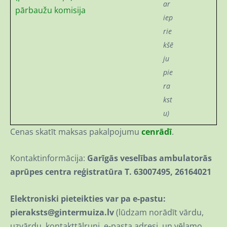
ar
pārbaužu komisija
iep
rie
kšē
ju
pie
ra
kst
u)
Cenas skatīt maksas pakalpojumu
cenrādī
.
Kontaktinformācija:
Garīgās veselības ambulatorās
aprūpes centra reģistratūra T. 63007495, 26164021
Elektroniski pieteikties var pa e-pastu:
pieraksts@gintermuiza.lv
(lūdzam norādīt vārdu,
uzvārdu, kontakttālruni, e-pasta adresi, un vēlamo