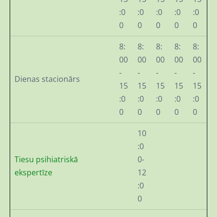
:0
:0
:0
:0
:0
0
0
0
0
0
8:
8:
8:
8:
8:
00
00
00
00
00
-
-
-
-
-
Dienas stacionārs
15
15
15
15
15
:0
:0
:0
:0
:0
0
0
0
0
0
10
:0
Tiesu psihiatriskā
0-
ekspertīze
12
:0
0