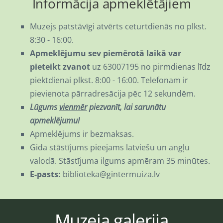
Informācija apmeklētājiem
Muzejs patstāvīgi atvērts ceturtdienās no plkst.
8:30 - 16:00.
Apmeklējumu sev piemērotā laikā var
pieteikt zvanot
uz
63007195 no pirmdienas līdz
piektdienai plkst. 8:00 - 16:00. Telefonam ir
pievienota pārradresācija pēc 12 sekundēm.
Lūgums
vienmēr
piezvanīt, lai sarunātu
apmeklējumu!
Apmeklējums ir bezmaksas.
Gida stāstījums pieejams latviešu un angļu
valodā. Stāstījuma ilgums apmēram 35 minūtes.
E-pasts:
biblioteka@gintermuiza.lv
Muzeja galerija