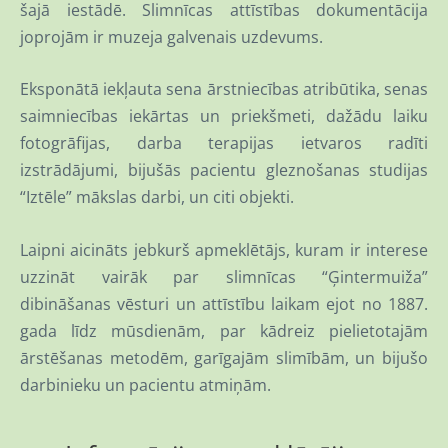
šajā iestādē. Slimnīcas attīstības dokumentācija
joprojām ir muzeja galvenais uzdevums.
Eksponātā iekļauta sena ārstniecības atribūtika, senas
saimniecības iekārtas un priekšmeti, dažādu laiku
fotogrāfijas, darba terapijas ietvaros radīti
izstrādājumi, bijušās pacientu gleznošanas studijas
“Iztēle” mākslas darbi, un citi objekti.
Laipni aicināts jebkurš apmeklētājs, kuram ir interese
uzzināt vairāk par slimnīcas “Ģintermuiža”
dibināšanas vēsturi un attīstību laikam ejot no 1887.
gada līdz mūsdienām, par kādreiz pielietotajām
ārstēšanas metodēm, garīgajām slimībām, un bijušo
darbinieku un pacientu atmiņām.