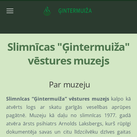
Slimnīcas "Ģintermuiža"
vēstures muzejs
Par muzeju
Slimnīcas “Ģintermuiža” vēstures muzejs
kalpo kā
atvērts logs ar skatu garīgās veselības aprūpes
pagātnē. Muzeju kā daļu no slimnīcas 1977. gadā
atvēra ārsts psihiatrs Arnolds Laksbergs, kurš rūpīgi
dokumentēja savas un citu līdzcilvēku dzīves gaitas