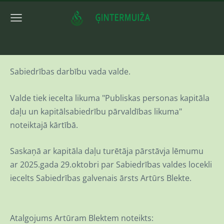
Sabiedrības darbību vada valde.
Valde tiek iecelta likuma "Publiskas personas kapitāla
daļu un kapitālsabiedrību pārvaldības likuma"
noteiktajā kārtībā.
Saskaņā ar kapitāla daļu turētāja pārstāvja lēmumu
ar 2025.gada 29.oktobri par Sabiedrības valdes locekli
iecelts Sabiedrības galvenais ārsts Artūrs Blekte.
Atalgojums Artūram Blektem noteikts: