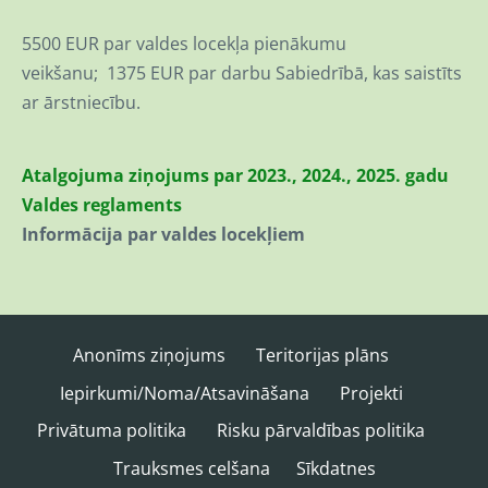
5500 EUR par valdes locekļa pienākumu
veikšanu; 1375 EUR par darbu Sabiedrībā, kas saistīts
ar ārstniecību.
Atalgojuma ziņojums par 2023., 2024., 2025. gadu
Valdes reglaments
Informācija par valdes locekļiem
Anonīms ziņojums
Teritorijas plāns
Iepirkumi/Noma/Atsavināšana
Projekti
Privātuma politika
Risku pārvaldības politika
Trauksmes celšana
Sīkdatnes