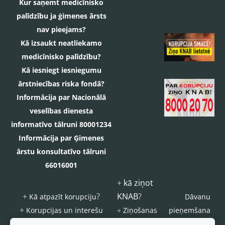
Kur saņemt medicīnisko
palīdzību ja ģimenes ārsts
nav pieejams?
Kā izsaukt neatliekamo
medicīnisko palīdzību?
Kā iesniegt iesniegumu
ārstniecības riska fondā?
Informācija par Nacionālā
veselības dienesta
informatīvo tālruni 80001234
Informācija par Ģimenes
ārstu konsultatīvo tālruni
66016001
+
kā ziņot
+
?
KNAB
?
Kā atpazīt korupciju
Dāvanu
+
Korupcijas un interešu
+
Ziņošanas
pieņemšana
konflikta riska novēršanas
platforma
s