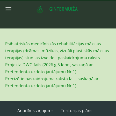
Psihiatriskās medicīniskās rehabilitācijas mākslas
terapijas (drāmas, mūzikas, vizuāli plastiskās mākslas
terapijas) studijas izveide - paskaidrojuma raksts
Projekta DWG fails (2026.g.5.febr., saskaņā ar
Pretendenta uzdoto jautājumu Nr.1)
Precizētie paskaidrojuma raksta faili, saskaņā ar
Pretendenta uzdoto jautājumu Nr.1)
Anonīms ziņojums
Teritorijas plāns