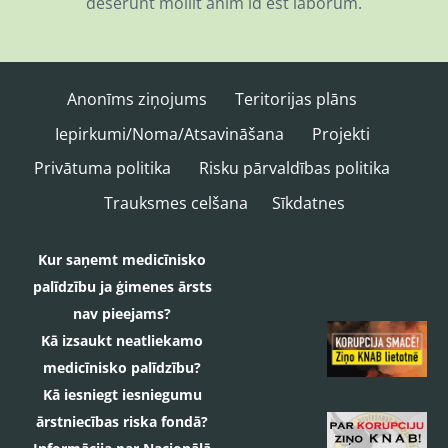
deserunt mollit anim id est laborum.
Anonīms ziņojums
Teritorijas plāns
Iepirkumi/Noma/Atsavināšana
Projekti
Privātuma politika
Risku pārvaldības politika
Trauksmes celšana
Sīkdatnes
Kur saņemt medicīnisko
palīdzību ja ģimenes ārsts
nav pieejams?
Kā izsaukt neatliekamo
medicīnisko palīdzību?
Kā iesniegt iesniegumu
ārstniecības riska fondā?