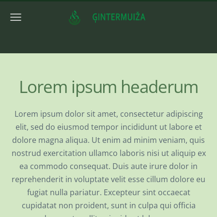
Lorem ipsum headerum
Lorem ipsum dolor sit amet, consectetur adipiscing
elit, sed do eiusmod tempor incididunt ut labore et
dolore magna aliqua. Ut enim ad minim veniam, quis
nostrud exercitation ullamco laboris nisi ut aliquip ex
ea commodo consequat. Duis aute irure dolor in
reprehenderit in voluptate velit esse cillum dolore eu
fugiat nulla pariatur. Excepteur sint occaecat
cupidatat non proident, sunt in culpa qui officia