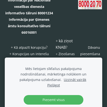
Informācija par Nacionālā
veselības dienesta
informatīvo tālruni 80001234
Informācija par Ģimenes
ārstu konsultatīvo tālruni
66016001
+
kā ziņot
+
?
KNAB
?
Kā atpazīt korupciju
Dāvanu
+
Korupcijas un interešu
+
Ziņošanas
pieņemšana
konflikta riska novēršanas
platforma
s
kārtība
"Ziņo
ierobežojum
Mēs lietojam sīkfailus pakalpojuma
KNAB!"
i
nodrošināšanai, mārketinga nolūkiem un
pakalpojuma uzlabošanai.
Uzzināt vairāk
Šajā interneta vietnē ievietotie foto un video materiāli, ja nav norādīts
Pielāgot
citādāk, tiek izplatīti saskaņā ar
CC 4.0 Starptautisks
vai
CC0 1.0
Universāls (CC0 1.0)
licences noteikumiem.
Pieņemt visus