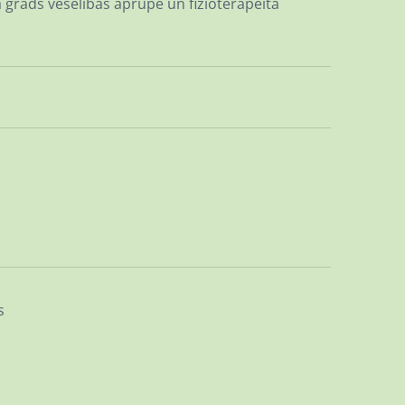
a grāds veselības aprūpē un fizioterapeita
s