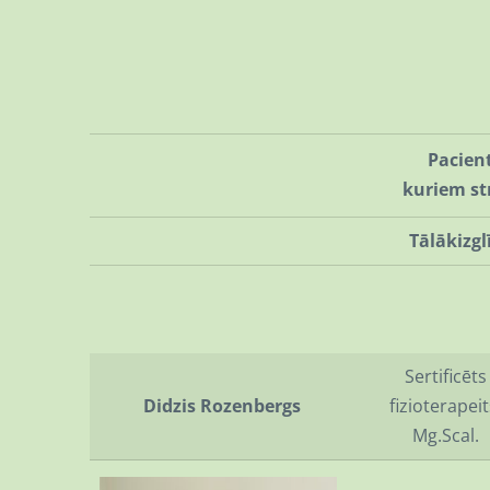
Pacient
kuriem st
Tālākizgl
Sertificēts
Didzis Rozenbergs
fizioterapeit
Mg.Scal.