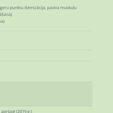
rigeru punktu išemizācija, pasīva muskuļu
nāšana)
na)
 aprūpē (2019.g.)