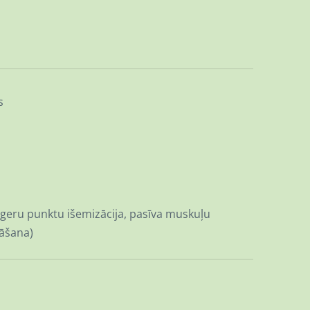
s
rigeru punktu išemizācija, pasīva muskuļu
nāšana)