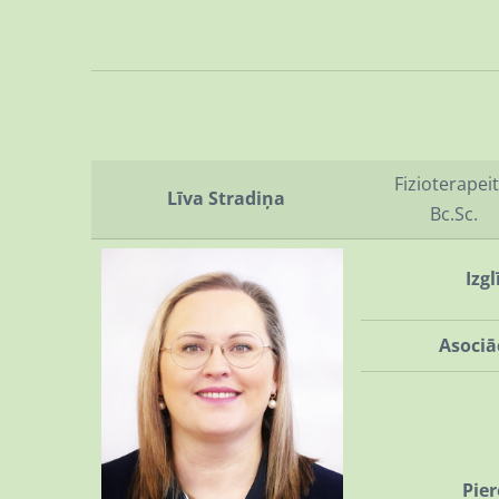
Fizioterapeit
Līva Stradiņa
Bc.Sc.
Izgl
Asociā
Pie