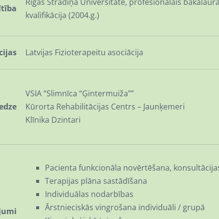
Rīgas Stradiņa Universitāte, profesionālais bakalaur
ītība
kvalifikācija (2004.g.)
cijas
Latvijas Fizioterapeitu asociācija
VSIA “Slimnīca “Ģintermuiža””
redze
Kūrorta Rehabilitācijas Centrs – Jaunķemeri
Klīnika Dzintari
Pacienta funkcionāla novērtēšana, konsultācija
Terapijas plāna sastādīšana
Individuālas nodarbības
Ārstnieciskās vingrošana individuāli / grupā
jumi