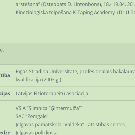
ārstēšana” (Osteopāts D. Lintonbons), 18.- 19.04. 201
Kinezioloģiskā teipošana K-Taping Academy (Dr.U.Be
e,
Rīgas Stradiņa Universitāte, profesionālais bakalaur
ītība
kvalifikācija (2003.g.)
cijas
Latvijas Fizioterapeitu asociācija
VSIA “Slimnīca “Ģintermuiža””
SAC “Zemgale”
Jelgavas pamatskola “Valdeka” - attīstības centrs,
redze
Jelgavas poliklīnika