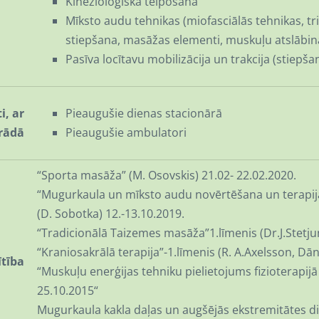
Kinezioloģiskā teipošana
Mīksto audu tehnikas (miofasciālās tehnikas, t
stiepšana, masāžas elementi, muskuļu atslābi
Pasīva locītavu mobilizācija un trakcija (stiepša
i, ar
Pieaugušie dienas stacionārā
rādā
Pieaugušie ambulatori
“Sporta masāža” (M. Osovskis) 21.02- 22.02.2020.
“Mugurkaula un mīksto audu novērtēšana un terapija: 
(D. Sobotka) 12.-13.10.2019.
“Tradicionālā Taizemes masāža”1.līmenis (Dr.J.Stetjuni
“Kraniosakrālā terapija”-1.līmenis (R. A.Axelsson, Dān
ītība
“Muskuļu enerģijas tehniku pielietojums fizioterapijā
25.10.2015“
Mugurkaula kakla daļas un augšējās ekstremitātes di