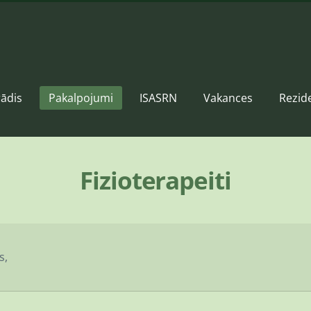
ādis
Pakalpojumi
ISASRN
Vakances
Rezid
Fizioterapeiti
s,