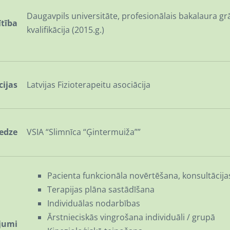
Daugavpils universitāte, profesionālais bakalaura gr
ītība
kvalifikācija (2015.g.)
cijas
Latvijas Fizioterapeitu asociācija
redze
VSIA “Slimnīca “Ģintermuiža””
Pacienta funkcionāla novērtēšana, konsultācija
Terapijas plāna sastādīšana
Individuālas nodarbības
Ārstnieciskās vingrošana individuāli / grupā
jumi