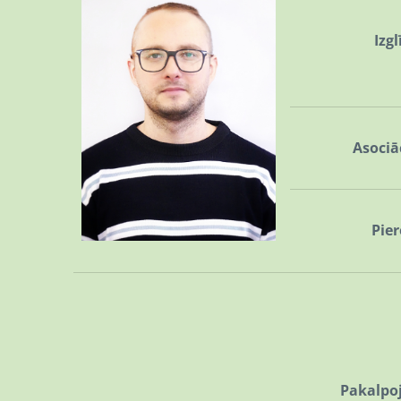
Izgl
Asociā
Pie
Pakalpo