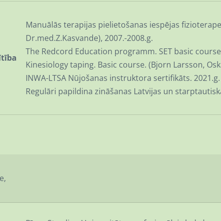
Manuālās terapijas pielietošanas iespējas fizioterap
Dr.med.Z.Kasvande), 2007.-2008.g.
The Redcord Education programm. SET basic course.
ītība
Kinesiology taping. Basic course. (Bjorn Larsson, Oska
INWA-LTSA Nūjošanas instruktora sertifikāts. 2021.g. 
Regulāri papildina zināšanas Latvijas un starptauti
e,