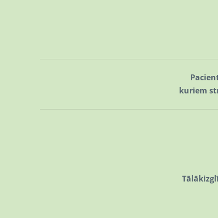
Pacient
kuriem st
Tālākizgl