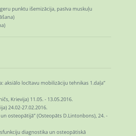
rigeru punktu išemizācija, pasīva muskuļu
nāšana)
na)
aksiālo locītavu mobilizāciju tehnikas 1.daļa”
čs, Krievija) 11.05. - 13.05.2016.
ija) 24.02-27.02.2016.
 un osteopātijā” (Osteopāts D.Lintonbons), 24. -
sfunkciju diagnostika un osteopātiskā