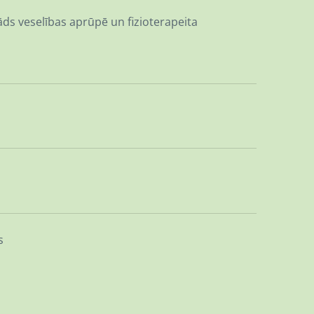
āds veselības aprūpē un fizioterapeita
s