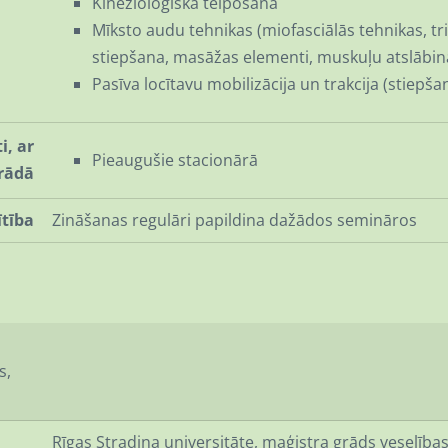
Kinezioloģiskā teipošana
Mīksto audu tehnikas (miofasciālās tehnikas, t
stiepšana, masāžas elementi, muskuļu atslābi
Pasīva locītavu mobilizācija un trakcija (stiepša
i, ar
Pieaugušie stacionārā
rādā
ītība
Zināšanas regulāri papildina dažādos semināros
s,
Rīgas Stradiņa universitāte, maģistra grāds veselības