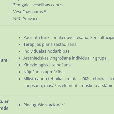
Zemgales veselības centrs
Veselības nams 5
NRC “Vaivari”
Pacienta funkcionāla novērtēšana, konsultācija
Terapijas plāna sastādīšana
Individuālas nodarbības
Ārstnieciskās vingrošana individuāli / grupā
jumi
Kinezioloģiskā teipošana
Nūjošanas apmācības
Mīksto audu tehnikas (miofasciālās tehnikas, t
stiepšana, masāžas elementi, muskuļu atslābi
i, ar
Pieaugušie stacionārā
rādā