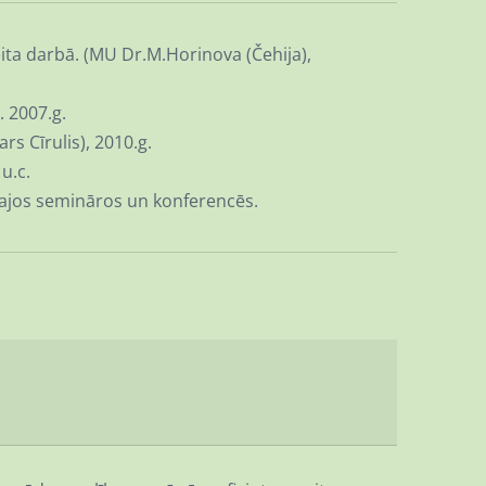
eita darbā. (MU Dr.M.Horinova (Čehija),
 2007.g.
rs Cīrulis), 2010.g.
u.c.
skajos semināros un konferencēs.