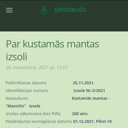
Par kustamās mantas
izsoli
26. novembris, 2021 pl. 12:57
Publicēšanas datums
25.11.2021.
Identifikācijas numurs
Izsole Nr.3/2021
Nosaukums
Kustamās mantas -
“Marmīts” izsole
Izsoles sākumcena (bez PVN)
200 eiro
Piedāvājuma iesniegšanas datums
01.12.2021. Plkst.10