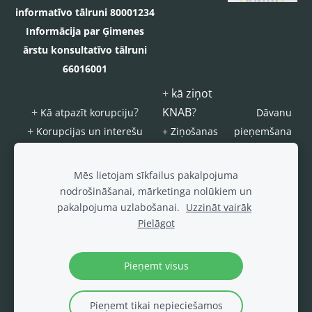
informatīvo tālruni 80001234
Informācija par Ģimenes
ārstu konsultatīvo tālruni
66016001
+
kā ziņot
+
?
KNAB
?
Kā atpazīt korupciju
Dāvanu
+
Korupcijas un interešu
+
Ziņošanas
pieņemšana
konflikta riska novēršanas
platforma
s
kārtība
"Ziņo
ierobežojum
Mēs lietojam sīkfailus pakalpojuma
KNAB!"
i
nodrošināšanai, mārketinga nolūkiem un
pakalpojuma uzlabošanai.
Uzzināt vairāk
Šajā interneta vietnē ievietotie foto un video materiāli, ja nav norādīts
Pielāgot
citādāk, tiek izplatīti saskaņā ar
CC 4.0 Starptautisks
vai
CC0 1.0
Universāls (CC0 1.0)
licences noteikumiem.
Pieņemt visus
Pieņemt tikai nepieciešamos