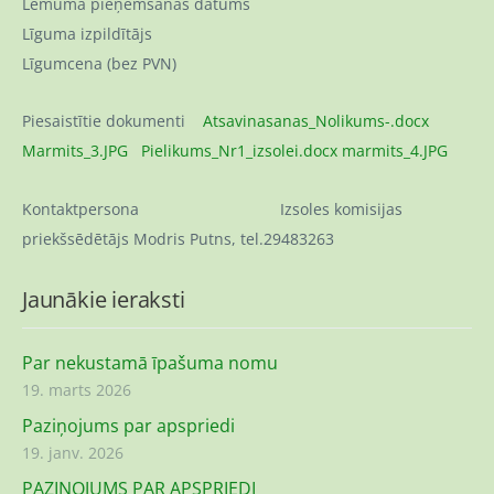
Lēmuma pieņemšanas datums
Līguma izpildītājs
Līgumcena (bez PVN)
Piesaistītie dokumenti
Atsavinasanas_Nolikums-.docx
Marmits_3.JPG
Pielikums_Nr1_izsolei.docx
marmits_4.JPG
K
ontaktpersona Izsoles komisijas
priekšsēdētājs Modris Putns, tel.29483263
Jaunākie ieraksti
Par nekustamā īpašuma nomu
19. marts 2026
Paziņojums par apspriedi
19. janv. 2026
PAZIŅOJUMS PAR APSPRIEDI