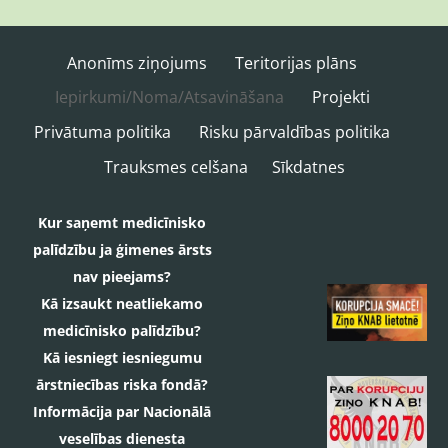
Anonīms ziņojums
Teritorijas plāns
Iepirkumi/Noma/Atsavināšana
Projekti
Privātuma politika
Risku pārvaldības politika
Trauksmes celšana
Sīkdatnes
Kur saņemt medicīnisko
palīdzību ja ģimenes ārsts
nav pieejams?
Kā izsaukt neatliekamo
medicīnisko palīdzību?
Kā iesniegt iesniegumu
ārstniecības riska fondā?
Informācija par Nacionālā
veselības dienesta