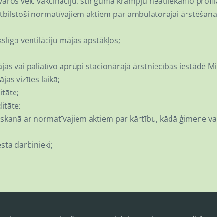
aros veic vakcināciju, stinguma krampju neatliekamo profila
atbilstoši normatīvajiem aktiem par ambulatorajai ārstēšana
līgo ventilāciju mājas apstākļos;
s vai paliatīvo aprūpi stacionārajā ārstniecības iestādē Mi
as vizītes laikā;
itāte;
itāte;
askaņā ar normatīvajiem aktiem par kārtību, kādā ģimene vai
sta darbinieki;