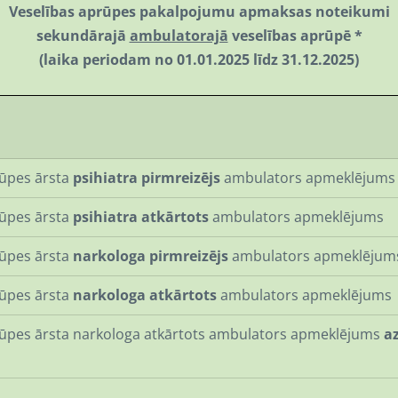
Veselības aprūpes pakalpojumu apmaksas noteikumi
sekundārajā
ambulatorajā
veselības aprūpē *
(laika periodam no 01.01.2025 līdz 31.12.2025)
ūpes ārsta
psihiatra pirmreizējs
ambulators apmeklējums
ūpes ārsta
psihiatra atkārtots
ambulators apmeklējums
ūpes ārsta
narkologa pirmreizējs
ambulators apmeklējum
ūpes ārsta
narkologa atkārtots
ambulators apmeklējums
ūpes ārsta
narkologa atkārtots
ambulators apmeklējums
a