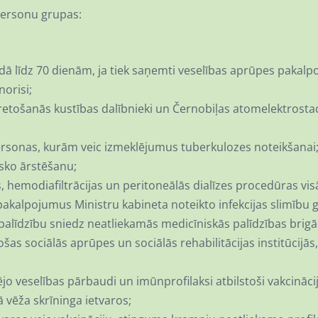
personu grupas:
 līdz 70 dienām, ja tiek saņemti veselības aprūpes pakalpoj
orisi;
retošanās kustības dalībnieki un Černobiļas atomelektrostaci
ersonas, kurām veic izmeklējumus tuberkulozes noteikšanai
isko ārstēšanu;
hemodiafiltrācijas un peritoneālās dialīzes procedūras visā
akalpojumus Ministru kabineta noteikto infekcijas slimību 
alīdzību sniedz neatliekamās medicīniskās palīdzības brigā
s sociālās aprūpes un sociālās rehabilitācijas institūcijās
o veselības pārbaudi un imūnprofilaksi atbilstoši vakcinācij
 vēža skrīninga ietvaros;