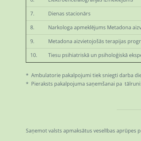
7.
Dienas stacionārs
8.
Narkologa apmeklējums Metadona aizv
9.
Metadona aizvietojošās terapijas pro
10.
Tiesu psihiatriskā un psiholoģiskā eksp
* Ambulatorie pakalpojumi tiek sniegti darba dien
* Pieraksts pakalpojuma saņemšanai pa tālruni
Saņemot valsts apmaksātus veselības aprūpes p