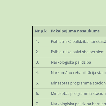
Nr.p.k
Pakalpojuma nosaukums
1.
Psihiatriskā pal
2.
Psihiatriskā palīdzība bērniem
3.
Narkoloģiskā palīdzība
4.
Narkomānu rehabilitācija stac
5.
Minesotas programma stacionār
6.
Minesotas programma stacionā
7.
Narkoloģiskā palīdzība bērnie