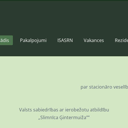
ādis
Pakalpojumi
ISASRN
Vakances
Rezid
par stacionāro vesel
Valsts sabiedrības ar ierobežotu atbildību
„Slimnīca Ģintermuiža””