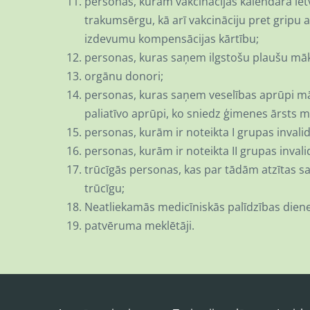
personas, kurām vakcinācijas kalendāra ietv
trakumsērgu, kā arī vakcināciju pret gripu 
izdevumu kompensācijas kārtību;
personas, kuras saņem ilgstošu plaušu māks
orgānu donori;
personas, kuras saņem veselības aprūpi mājā
paliatīvo aprūpi, ko sniedz ģimenes ārsts māj
personas, kurām ir noteikta I grupas invalid
personas, kurām ir noteikta II grupas invalid
trūcīgās personas, kas par tādām atzītas s
trūcīgu;
Neatliekamās medicīniskās palīdzības diene
patvēruma meklētāji.