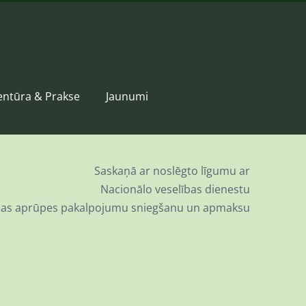
entūra & Prakse
Jaunumi
Saskaņā ar noslēgto līgumu ar
Nacionālo veselības dienestu
ības aprūpes pakalpojumu sniegšanu un apmaksu