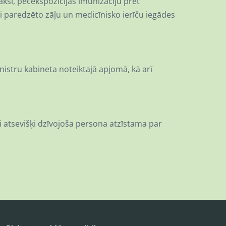
ksi, pēcekspozīcijas imunizāciju pret
i paredzēto zāļu un medicīnisko ierīču iegādes
nistru kabineta noteiktajā apjomā, kā arī
 atsevišķi dzīvojoša persona atzīstama par