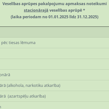
Veselības aprūpes pakalpojumu apmaksas noteikumi
stacionārajā
veselības aprūpē *
(laika periodam no 01.01.2025 līdz 31.12.2025)
īdzība, tai skaitā pēc tiesas lē
ionārā
ā (alkohola, narkotiku atkarība)
rā (azartspēļu atkarība)
m